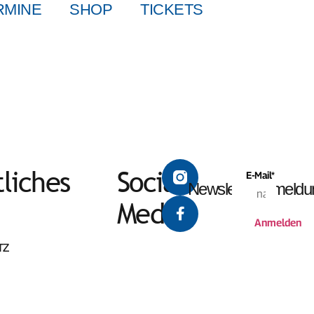
RMINE
SHOP
TICKETS
liches
Social
E-Mail*
Newsletteranmeldu
Media
Anmelden
TZ