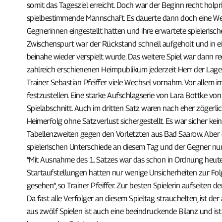
somit das Tagesziel erreicht. Doch war der Beginn recht holp
spielbestimmende Mannschaft. Es dauerte dann doch eine Weil
Gegnerinnen eingestellt hatten und ihre erwartete spielerisc
Zwischenspurt war der Rückstand schnell aufgeholt und in e
beinahe wieder verspielt wurde. Das weitere Spiel war dann re
zahlreich erschienenen Heimpublikum jederzeit Herr der Lage
Trainer Sebastian Pfeiffer viele Wechsel vornahm. Vor allem i
festzustellen. Eine starke Aufschlagserie von Lara Bottke v
Spielabschnitt. Auch im dritten Satz waren nach eher zögerlic
Heimerfolg ohne Satzverlust sichergestellt. Es war sicher kei
Tabellenzweiten gegen den Vorletzten aus Bad Saarow. Aber d
spielerischen Unterschiede an diesem Tag und der Gegner n
“Mit Ausnahme des 1. Satzes war das schon in Ordnung heute.
Startaufstellungen hatten nur wenige Unsicherheiten zur Fol
gesehen”, so Trainer Pfeiffer. Zur besten Spielerin aufseiten
Da fast alle Verfolger an diesem Spieltag strauchelten, ist der
aus zwölf Spielen ist auch eine beeindruckende Bilanz und ist