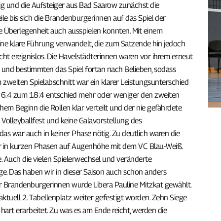
rig und die Aufsteiger aus Bad Saarow zunächst die
e bis sich die Brandenburgerinnen auf das Spiel der
he Überlegenheit auch ausspielen konnten. Mit einem
ine klare Führung verwandelt, die zum Satzende hin jedoch
cht ereignislos. Die Havelstädterinnen waren vor ihrem erneut
 und bestimmten das Spiel fortan nach Belieben, sodass
m zweiten Spielabschnitt war ein klarer Leistungsunterschied
on 6:4 zum 18:4 entschied mehr oder weniger den zweiten
hem Beginn die Rollen klar verteilt und der nie gefährdete
n Volleyballfest und keine Galavorstellung des
as war auch in keiner Phase nötig. Zu deutlich waren die
ur in kurzen Phasen auf Augenhöhe mit dem VC Blau-Weiß.
 Auch die vielen Spielerwechsel und veränderte
ge. Das haben wir in dieser Saison auch schon anders
 der Brandenburgerinnen wurde Libera Pauline Mitzkat gewählt.
 aktuell 2. Tabellenplatz weiter gefestigt worden. Zehn Siege
 hart erarbeitet. Zu was es am Ende reicht, werden die